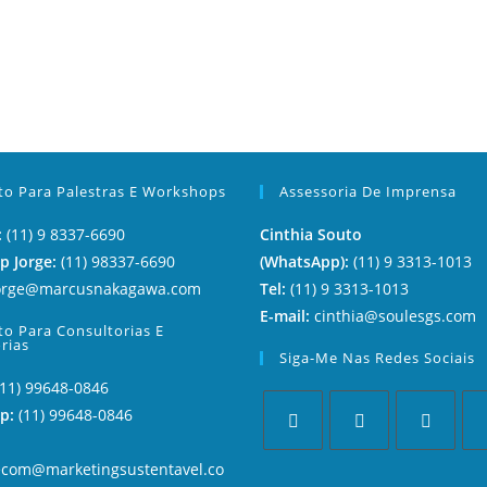
to Para Palestras E Workshops
Assessoria De Imprensa
:
(11) 9 8337-6690
Cinthia Souto
 Jorge:
(11) 98337-6690
(WhatsApp):
(11) 9 3313-1013
orge@marcusnakagawa.com
Tel:
(11) 9 3313-1013
E-mail:
cinthia@soulesgs.com
to Para Consultorias E
rias
Siga-Me Nas Redes Sociais
(11) 99648-0846
p:
(11) 99648-0846
ecom@marketingsustentavel.co