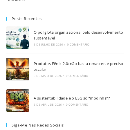
Posts Recentes
O poliglota organizacional pelo desenvolvimento
sustentável
6 DE JULHO DE 2026
/
0 COMENTÁRIO
Produtos Fênix 2.0: não basta renascer, é preciso
escalar
5 DE MAIO DE 2026
/
0 COMENTÁRIO
A sustentabilidade e o ESG só “modinha”?
6 DE ABRIL DE 2026
/
0 COMENTÁRIO
Siga-Me Nas Redes Sociais