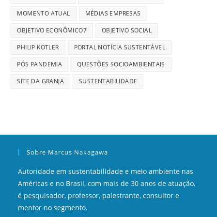
MOMENTO ATUAL
MÉDIAS EMPRESAS
OBJETIVO ECONÔMICO7
OBJETIVO SOCIAL
PHILIP KOTLER
PORTAL NOTÍCIA SUSTENTÁVEL
PÓS PANDEMIA
QUESTÕES SOCIOAMBIENTAIS
SITE DA GRANJA
SUSTENTABILIDADE
Sobre Marcus Nakagawa
Autoridade em sustentabilidade e meio ambiente nas
Américas e no Brasil, com mais de 30 anos de atuação,
é pesquisador, professor, palestrante, consultor e
mentor no segmento.