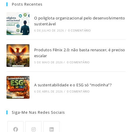
Posts Recentes
O poliglota organizacional pelo desenvolvimento
sustentável
6 DE JULHO DE 2026
/
0 COMENTÁRIO
Produtos Fênix 2.0: não basta renascer, é preciso
escalar
5 DE MAIO DE 2026
/
0 COMENTÁRIO
A sustentabilidade e o ESG só “modinha”?
6 DE ABRIL DE 2026
/
0 COMENTÁRIO
Siga-Me Nas Redes Sociais