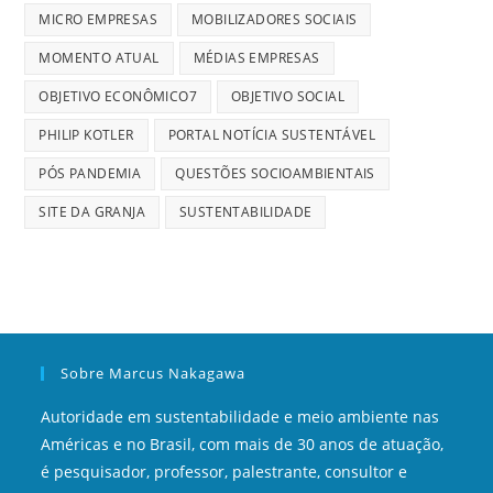
MICRO EMPRESAS
MOBILIZADORES SOCIAIS
MOMENTO ATUAL
MÉDIAS EMPRESAS
OBJETIVO ECONÔMICO7
OBJETIVO SOCIAL
PHILIP KOTLER
PORTAL NOTÍCIA SUSTENTÁVEL
PÓS PANDEMIA
QUESTÕES SOCIOAMBIENTAIS
SITE DA GRANJA
SUSTENTABILIDADE
Sobre Marcus Nakagawa
Autoridade em sustentabilidade e meio ambiente nas
Américas e no Brasil, com mais de 30 anos de atuação,
é pesquisador, professor, palestrante, consultor e