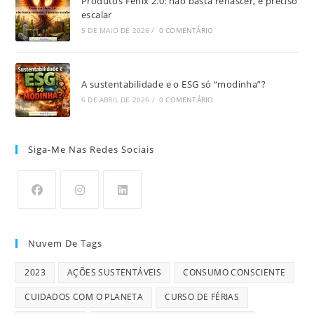
Produtos Fênix 2.0: não basta renascer, é preciso
escalar
5 DE MAIO DE 2026
/
0 COMENTÁRIO
A sustentabilidade e o ESG só “modinha”?
6 DE ABRIL DE 2026
/
0 COMENTÁRIO
Siga-Me Nas Redes Sociais
Nuvem De Tags
2023
AÇÕES SUSTENTÁVEIS
CONSUMO CONSCIENTE
CUIDADOS COM O PLANETA
CURSO DE FÉRIAS