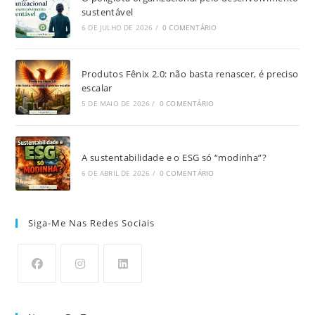
sustentável
6 DE JULHO DE 2026
/
0 COMENTÁRIO
Produtos Fênix 2.0: não basta renascer, é preciso
escalar
5 DE MAIO DE 2026
/
0 COMENTÁRIO
A sustentabilidade e o ESG só “modinha”?
6 DE ABRIL DE 2026
/
0 COMENTÁRIO
Siga-Me Nas Redes Sociais