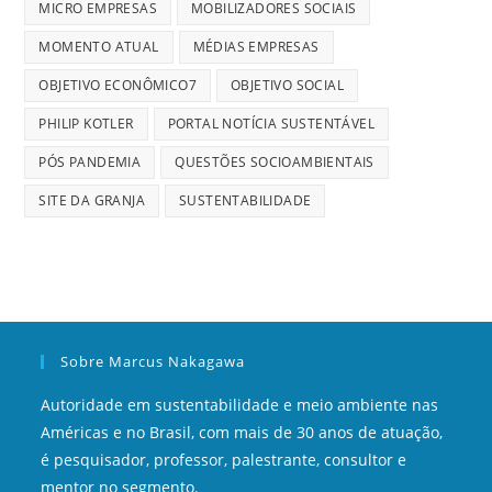
MICRO EMPRESAS
MOBILIZADORES SOCIAIS
MOMENTO ATUAL
MÉDIAS EMPRESAS
OBJETIVO ECONÔMICO7
OBJETIVO SOCIAL
PHILIP KOTLER
PORTAL NOTÍCIA SUSTENTÁVEL
PÓS PANDEMIA
QUESTÕES SOCIOAMBIENTAIS
SITE DA GRANJA
SUSTENTABILIDADE
Sobre Marcus Nakagawa
Autoridade em sustentabilidade e meio ambiente nas
Américas e no Brasil, com mais de 30 anos de atuação,
é pesquisador, professor, palestrante, consultor e
mentor no segmento.